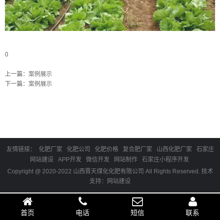
0
上一篇：
案例展示
下一篇：
案例展示
友情链接：
化肥厂家
化肥公司
化肥价格
复合肥厂家
山西化肥厂家
石家庄
网站建设
APP开发
微信开发
网站制作
石家庄小程序开发
Copyright @ 2020-2022 山西晋天煤化化肥有限公司 All Rights Reserved.
技术
支持：
网站建设
首页
电话
短信
联系